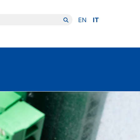
er:
EN
IT