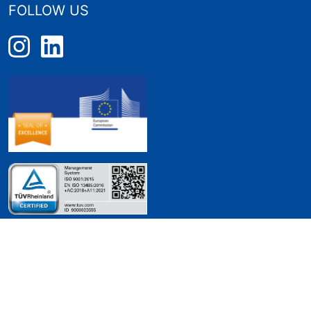
FOLLOW US
PRIVACY POLICY
@2026 -
Design&Develop with ♥️ by BEPLANO